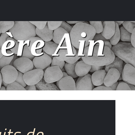
ière Ain
its de