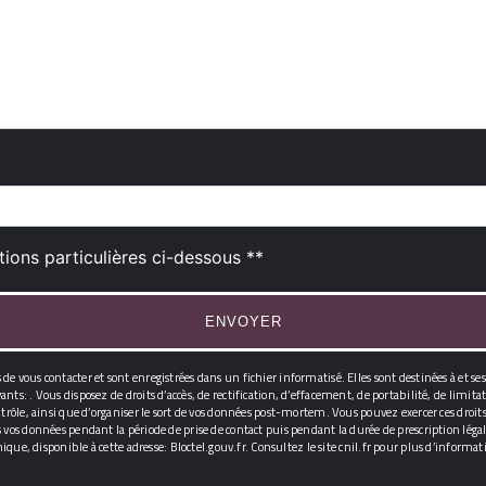
deau des cookies
tions particulières ci-dessous **
ENVOYER
 vous contacter et sont enregistrées dans un fichier informatisé. Elles sont destinées à et ses
ts: . Vous disposez de droits d’accès, de rectification, d’effacement, de portabilité, de limi
ôle, ainsi que d’organiser le sort de vos données post-mortem. Vous pouvez exercer ces droits pa
vos données pendant la période de prise de contact puis pendant la durée de prescription légale
nique, disponible à cette adresse:
Bloctel.gouv.fr
. Consultez le site cnil.fr pour plus d’informati