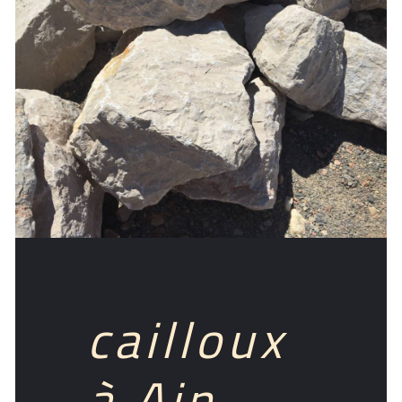
cailloux
à Ain