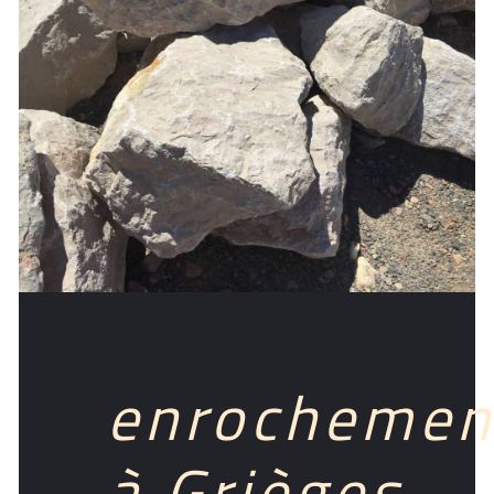
enrochemen
à Grièges