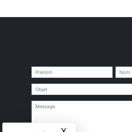
X
Masquer le ban