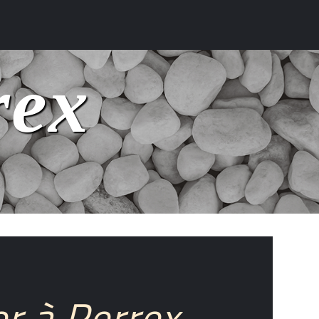
rex
er à Perrex