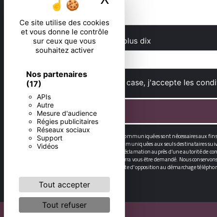
Ce site utilise des cookies
et vous donne le contrôle
Combien font cinq plus dix
sur ceux que vous
souhaitez activer
Nos partenaires
En cochant cette case, j'accepte les condi
(17)
APIs
Autre
Mesure d'audience
Régies publicitaires
Réseaux sociaux
** Les données personnelles communiquées sont nécessaires aux fins de
Support
données collectées seront communiquées aux seuls destinataires suivan
Vidéos
et du droit d’introduire une réclamation auprès d’une autorité de contr
Un justificatif d'identité pourra vous être demandé. Nous conservons 
droit de vous inscrire sur la liste d'opposition au démarchage télépho
Tout accepter
Tout refuser