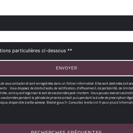
tions particulières ci-dessous **
ENVOYER
 vous contacter et sont enregistrées dans un fichier informatisé. Elles sont destinées à et ses
ts: . Vous disposez de droits d’accès, de rectification, d’effacement, de portabilité, de limi
ôle, ainsi que d’organiser le sort de vos données post-mortem. Vous pouvez exercer ces droits pa
vos données pendant la période de prise de contact puis pendant la durée de prescription légale
nique, disponible à cette adresse:
Bloctel.gouv.fr
. Consultez le site cnil.fr pour plus d’informati
RECHERCHES FRÉQUENTES