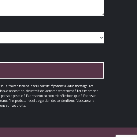
 sous-traitants dans le seul but de répondre à votre message. Les
tation, d’opposition, de retrait de votre consentement à tout moment
r voie postale à l'adresse ou par courrier électronique à l'adresse .
 aux fins probatoires et de gestion des contentieux. Vous avez le
ons sur vos droits.